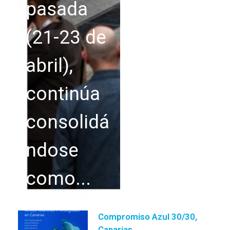
pasada
(21-23 de
abril),
continúa
consolidá
ndose
como...
Compromiso Azul 30/30,
Canarias