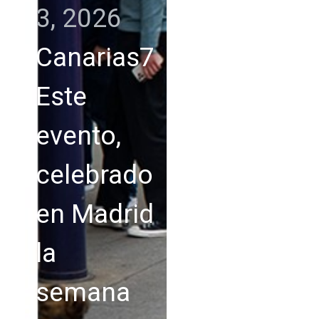
3, 2026
Canarias7
Este
evento,
celebrado
en Madrid
la
semana