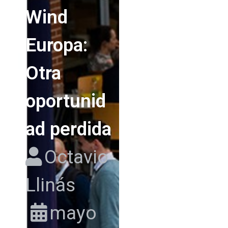
Wind
Europa:
Otra
oportunid
ad perdida
Octavio
Llinás
mayo