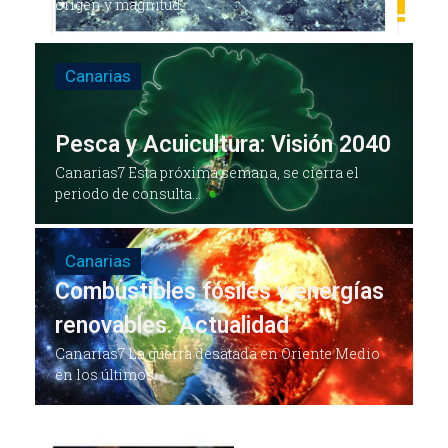
origen y magnitud,...
Canarias
Pesca y Acuicultura: Visión 2040
Canarias7 Esta próxima semana, se cierra el
periodo de consulta...
Canarias
Combustibles fósiles y energías
renovables. Actualidad
Canarias7 La guerra desatada en Oriente Medio
en los últimos...