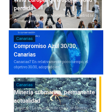
perdida
Canarias7 Este evento, celebrado en Madrid la
semana pasada (21-23...
Canarias
Compromiso Azul 30/30,
Canarias
Canarias7 En relativamente poco tiempo, el
objetivo 30/30, adoptado en...
Canarias
Minería submarina, permanente
actualidad
Canarias7 La sucesión de crisis de diverso