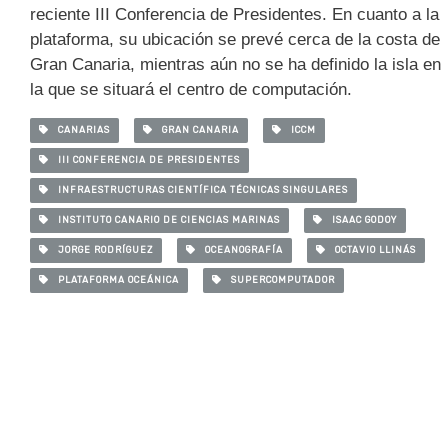
reciente III Conferencia de Presidentes. En cuanto a la
plataforma, su ubicación se prevé cerca de la costa de
Gran Canaria, mientras aún no se ha definido la isla en
la que se situará el centro de computación.
CANARIAS
GRAN CANARIA
ICCM
III CONFERENCIA DE PRESIDENTES
INFRAESTRUCTURAS CIENTÍFICA TÉCNICAS SINGULARES
INSTITUTO CANARIO DE CIENCIAS MARINAS
ISAAC GODOY
JORGE RODRÍGUEZ
OCEANOGRAFÍA
OCTAVIO LLINÁS
PLATAFORMA OCEÁNICA
SUPERCOMPUTADOR