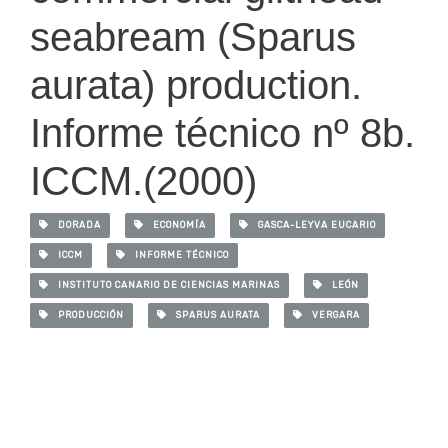
seabream (Sparus
aurata) production.
Informe técnico nº 8b.
ICCM.(2000)
DORADA
ECONOMÍA
GASCA-LEYVA EUCARIO
ICCM
INFORME TÉCNICO
INSTITUTO CANARIO DE CIENCIAS MARINAS
LEÓN
PRODUCCIÓN
SPARUS AURATA
VERGARA