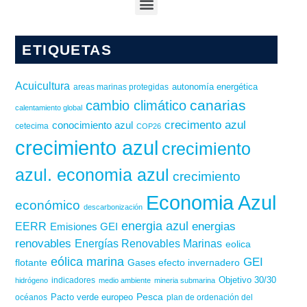
ETIQUETAS
Acuicultura
autonomía energética
areas marinas protegidas
canarias
cambio climático
calentamiento global
crecimento azul
conocimiento azul
cetecima
COP26
crecimiento azul
crecimiento
azul. economia azul
crecimiento
Economia Azul
económico
descarbonización
energia azul
energias
EERR
Emisiones GEI
renovables
Energías Renovables Marinas
eolica
eólica marina
GEI
flotante
Gases efecto invernadero
Objetivo 30/30
hidrógeno
indicadores
medio ambiente
mineria submarina
Pesca
Pacto verde europeo
océanos
plan de ordenación del