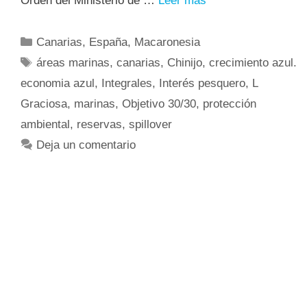
Orden del Ministerio de …
Leer más
Canarias
,
España
,
Macaronesia
áreas marinas
,
canarias
,
Chinijo
,
crecimiento azul.
economia azul
,
Integrales
,
Interés pesquero
,
L
Graciosa
,
marinas
,
Objetivo 30/30
,
protección
ambiental
,
reservas
,
spillover
Deja un comentario