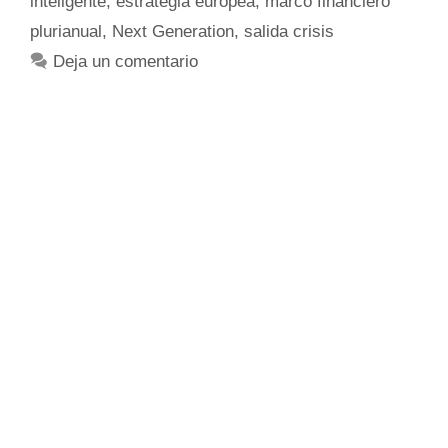
inteligente
,
estrategia europea
,
marco financiero
plurianual
,
Next Generation
,
salida crisis
Deja un comentario