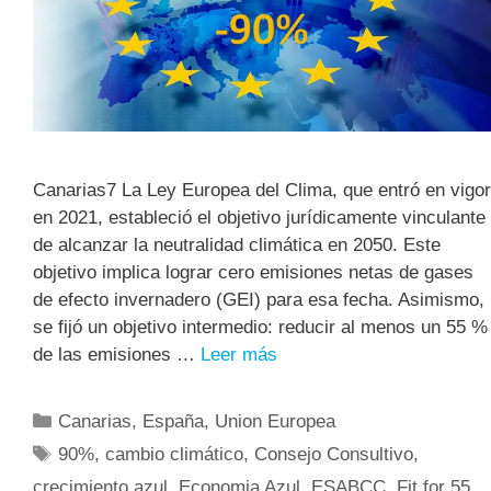
Canarias7 La Ley Europea del Clima, que entró en vigor
en 2021, estableció el objetivo jurídicamente vinculante
de alcanzar la neutralidad climática en 2050. Este
objetivo implica lograr cero emisiones netas de gases
de efecto invernadero (GEI) para esa fecha. Asimismo,
se fijó un objetivo intermedio: reducir al menos un 55 %
de las emisiones …
Leer más
Canarias
,
España
,
Union Europea
90%
,
cambio climático
,
Consejo Consultivo
,
crecimiento azul
,
Economia Azul
,
ESABCC
,
Fit for 55
,