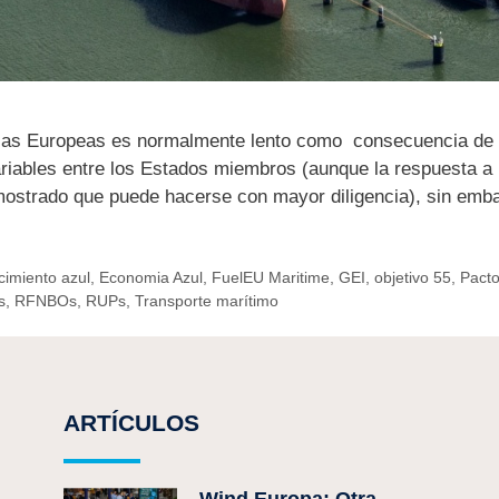
egias Europeas es normalmente lento como consecuencia de l
riables entre los Estados miembros (aunque la respuesta a 
ostrado que puede hacerse con mayor diligencia), sin emb
cimiento azul
,
Economia Azul
,
FuelEU Maritime
,
GEI
,
objetivo 55
,
Pacto
s
,
RFNBOs
,
RUPs
,
Transporte marítimo
ARTÍCULOS
Wind Europa: Otra