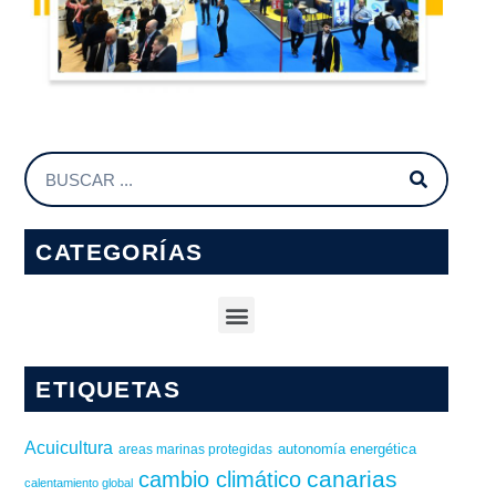
CATEGORÍAS
ETIQUETAS
Acuicultura
autonomía energética
areas marinas protegidas
canarias
cambio climático
calentamiento global