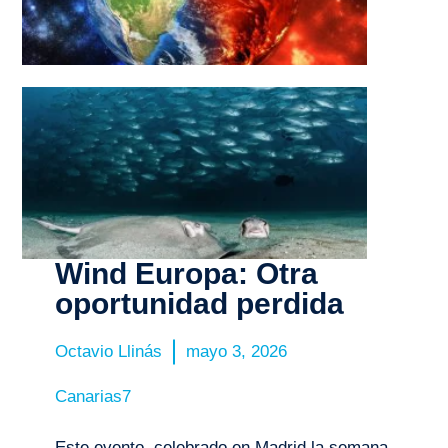
Actua
marzo 15, 
Día
Euro
de lo
Océan
Ocea
marzo 8, 2
Wind Europa: Otra
oportunidad perdida
Octavio Llinás
mayo 3, 2026
Canarias7
Este evento, celebrado en Madrid la semana