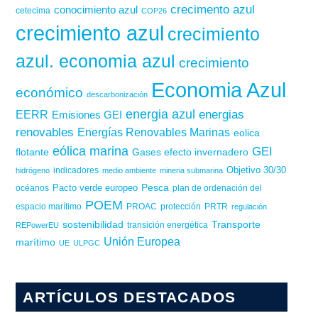
crecimento azul
conocimiento azul
cetecima
COP26
crecimiento azul
crecimiento
azul. economia azul
crecimiento
Economia Azul
económico
descarbonización
energia azul
energias
EERR
Emisiones GEI
renovables
Energías Renovables Marinas
eolica
eólica marina
GEI
flotante
Gases efecto invernadero
Objetivo 30/30
hidrógeno
indicadores
medio ambiente
mineria submarina
Pesca
Pacto verde europeo
océanos
plan de ordenación del
POEM
PROAC
espacio marítimo
protección
PRTR
regulación
sostenibilidad
Transporte
REPowerEU
transición energética
Unión Europea
marítimo
UE
ULPGC
ARTÍCULOS DESTACADOS