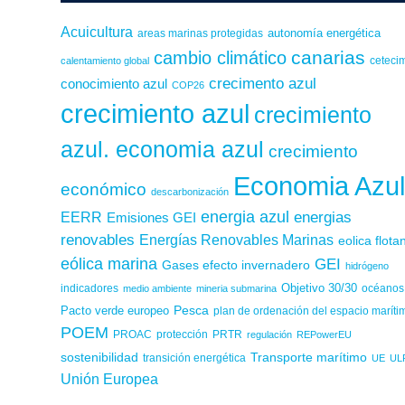
Acuicultura
autonomía energética
areas marinas protegidas
canarias
cambio climático
calentamiento global
ceteci
crecimento azul
conocimiento azul
COP26
crecimiento azul
crecimiento
azul. economia azul
crecimiento
Economia Azu
económico
descarbonización
energia azul
energias
EERR
Emisiones GEI
renovables
Energías Renovables Marinas
eolica flota
eólica marina
GEI
Gases efecto invernadero
hidrógeno
Objetivo 30/30
indicadores
medio ambiente
mineria submarina
océanos
Pesca
Pacto verde europeo
plan de ordenación del espacio maríti
POEM
PROAC
protección
PRTR
regulación
REPowerEU
sostenibilidad
Transporte marítimo
transición energética
UE
UL
Unión Europea