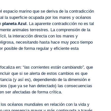
l espacio marino que se deriva de la contradicción
ual la superficie ocupada por los mares y océanos
un
planeta Azul
. La aparente contradicción no es tal
ente animales terrestres. La comprensión de la
cil, la interacción directa con los mares y
eligrosa, necesitando hasta hace muy poco tiempo
 posible de forma regular y eficiente esta
ocaliza en: “
las corrientes están cambiando”,
que
ncluir que si se alerta de estos cambios es que
tancia (y así es), dependiendo de la dimensión e
bios (que ya se han detectado) las consecuencias
en ser afectadas de forma crítica.
 los océanos mundiales en relación con la vida y
do una presencia mayor y más continuada a través