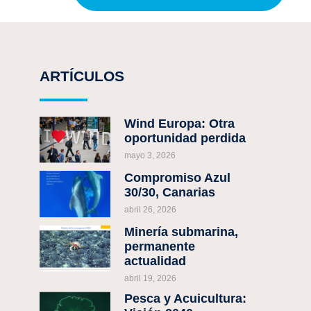
ARTÍCULOS
¡COMPARTE!
Wind Europa: Otra
oportunidad perdida
mayo 3, 2026
ANTERIOR
Informe Europeo sobre la Economía Azul 2023
Compromiso Azul
30/30, Canarias
abril 26, 2026
Minería submarina,
permanente
actualidad
abril 19, 2026
Pesca y Acuicultura: