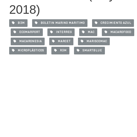
2018)
B3M
BOLETIN MARINO MARITIMO
CRECIMIENTO AZUL
ECOMARPORT
INTERREG
MAC
MACAROFOOD
MACARONESIA
MARCET
MARISCOMAC
MICROPLÁSTICOS
R3M
SMARTBLUE