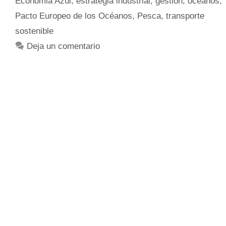
Economia Azul
,
estrategia industrial
,
gestión
,
océanos
,
Pacto Europeo de los Océanos
,
Pesca
,
transporte
sostenible
Deja un comentario