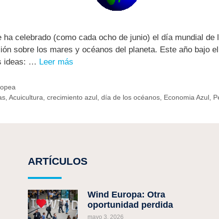
ha celebrado (como cada ocho de junio) el día mundial de l
ión sobre los mares y océanos del planeta. Este año bajo el
s ideas: …
Leer más
ropea
as
,
Acuicultura
,
crecimiento azul
,
día de los océanos
,
Economia Azul
,
P
ARTÍCULOS
Wind Europa: Otra
oportunidad perdida
mayo 3, 2026