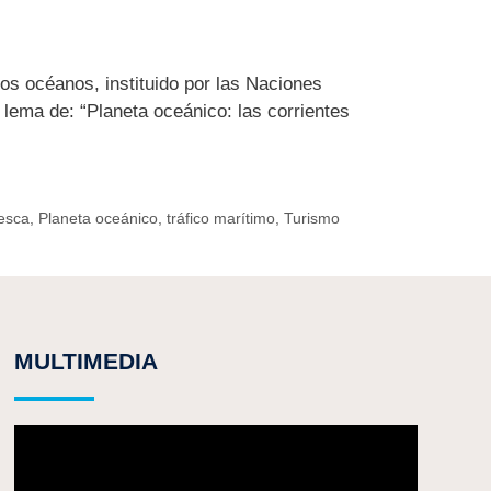
os océanos, instituido por las Naciones
 lema de: “Planeta oceánico: las corrientes
esca
,
Planeta oceánico
,
tráfico marítimo
,
Turismo
MULTIMEDIA