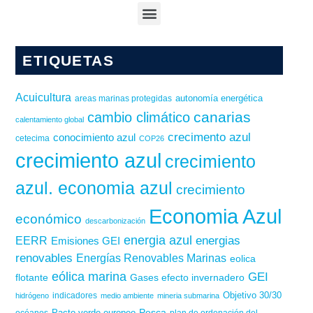
ETIQUETAS
Acuicultura
autonomía energética
areas marinas protegidas
canarias
cambio climático
calentamiento global
crecimento azul
conocimiento azul
cetecima
COP26
crecimiento azul
crecimiento
azul. economia azul
crecimiento
Economia Azul
económico
descarbonización
energia azul
energias
EERR
Emisiones GEI
renovables
Energías Renovables Marinas
eolica
eólica marina
GEI
flotante
Gases efecto invernadero
Objetivo 30/30
hidrógeno
indicadores
medio ambiente
mineria submarina
Pesca
Pacto verde europeo
océanos
plan de ordenación del