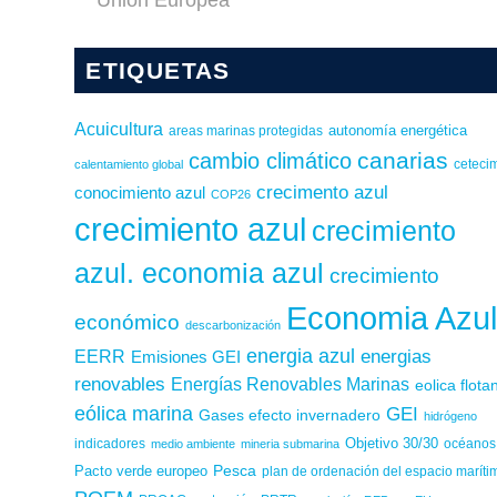
ETIQUETAS
Acuicultura
autonomía energética
areas marinas protegidas
canarias
cambio climático
calentamiento global
ceteci
crecimento azul
conocimiento azul
COP26
crecimiento azul
crecimiento
azul. economia azul
crecimiento
Economia Azu
económico
descarbonización
energia azul
energias
EERR
Emisiones GEI
renovables
Energías Renovables Marinas
eolica flota
eólica marina
GEI
Gases efecto invernadero
hidrógeno
Objetivo 30/30
indicadores
medio ambiente
mineria submarina
océanos
Pesca
Pacto verde europeo
plan de ordenación del espacio maríti