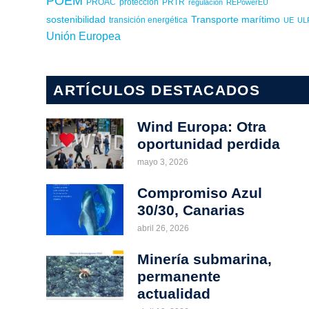
POEM
PROAC
protección
PRTR
regulación
REPowerEU
sostenibilidad
Transporte marítimo
transición energética
UE
UL
Unión Europea
ARTÍCULOS DESTACADOS
Wind Europa: Otra
oportunidad perdida
mayo 3, 2026
Compromiso Azul
30/30, Canarias
abril 26, 2026
Minería submarina,
permanente
actualidad