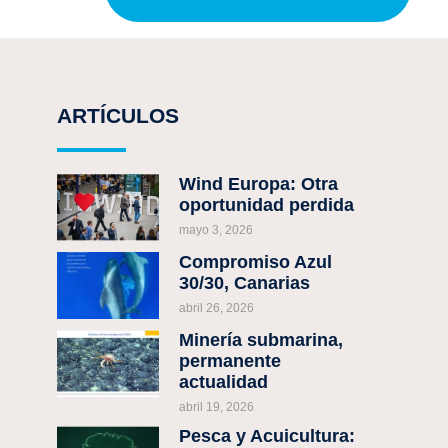
ARTÍCULOS
¡COMPARTE!
Wind Europa: Otra
oportunidad perdida
mayo 3, 2026
ANTERIOR
EERR Marinas. ¿Cómo avanzar?
Compromiso Azul
30/30, Canarias
abril 26, 2026
Minería submarina,
permanente
actualidad
abril 19, 2026
Pesca y Acuicultura: