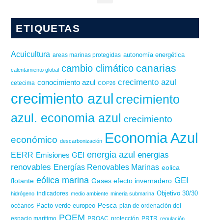
ETIQUETAS
Acuicultura
autonomía energética
areas marinas protegidas
canarias
cambio climático
calentamiento global
crecimento azul
conocimiento azul
cetecima
COP26
crecimiento azul
crecimiento
azul. economia azul
crecimiento
Economia Azul
económico
descarbonización
energia azul
energias
EERR
Emisiones GEI
renovables
Energías Renovables Marinas
eolica
eólica marina
GEI
flotante
Gases efecto invernadero
Objetivo 30/30
hidrógeno
indicadores
medio ambiente
mineria submarina
Pesca
Pacto verde europeo
océanos
plan de ordenación del
POEM
PROAC
espacio marítimo
protección
PRTR
regulación