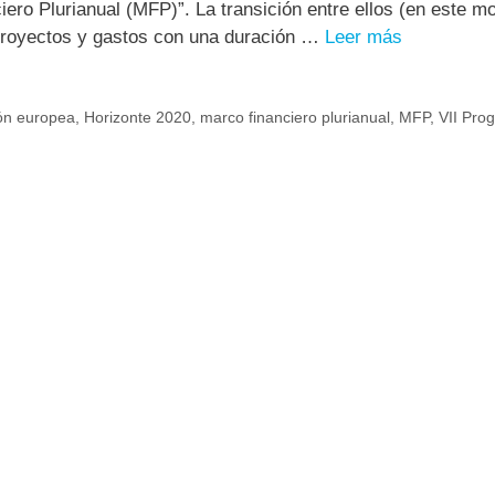
ero Plurianual (MFP)”. La transición entre ellos (en este m
proyectos y gastos con una duración …
Leer más
ión europea
,
Horizonte 2020
,
marco financiero plurianual
,
MFP
,
VII Pro