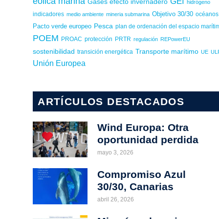
eólica marina
GEI
Gases efecto invernadero
hidrógeno
Objetivo 30/30
indicadores
medio ambiente
mineria submarina
océanos
Pesca
Pacto verde europeo
plan de ordenación del espacio maríti
POEM
PROAC
protección
PRTR
regulación
REPowerEU
sostenibilidad
Transporte marítimo
transición energética
UE
UL
Unión Europea
ARTÍCULOS DESTACADOS
Wind Europa: Otra
oportunidad perdida
mayo 3, 2026
Compromiso Azul
30/30, Canarias
abril 26, 2026