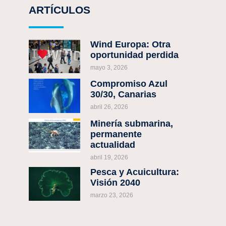
ARTÍCULOS
¡COMPARTE!
Wind Europa: Otra
oportunidad perdida
mayo 3, 2026
ANTERIOR
Economía Azul, últimos éxitos
Compromiso Azul
30/30, Canarias
abril 26, 2026
Minería submarina,
permanente
actualidad
abril 19, 2026
Pesca y Acuicultura:
Visión 2040
marzo 23, 2026