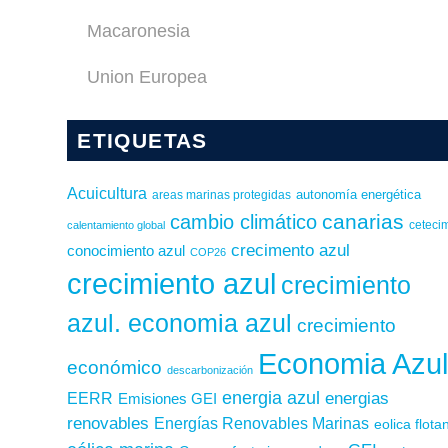
Macaronesia
Union Europea
ETIQUETAS
Acuicultura
autonomía energética
areas marinas protegidas
canarias
cambio climático
calentamiento global
ceteci
crecimento azul
conocimiento azul
COP26
crecimiento azul
crecimiento
azul. economia azul
crecimiento
Economia Azu
económico
descarbonización
energia azul
energias
EERR
Emisiones GEI
renovables
Energías Renovables Marinas
eolica flota